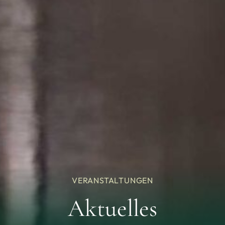
VERANSTALTUNGEN
Aktuelles